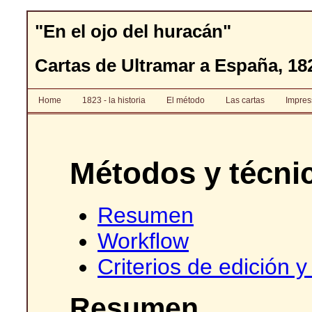
"En el ojo del huracán"
Cartas de Ultramar a España, 182
Home
1823 - la historia
El método
Las cartas
Impre
Métodos y técni
Resumen
Workflow
Criterios de edición 
Resumen