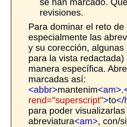
se han marcado. Qued
revisiones.
Para dominar el reto de 
especialmente las abrev
y su corección, algunas 
para la vista redactada
manera específica. Abre
marcadas así:
<abbr>
mantenim
<am>
.
rend="superscript"
>
to
</
para poder visualizarlas
abreviatura
<am>
, con/s