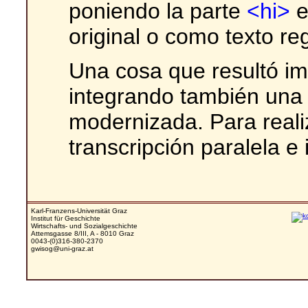
poniendo la parte
<hi>
e
original o como texto reg
Una cosa que resultó im
integrando también una 
modernizada. Para reali
transcripción paralela e
Karl-Franzens-Universität Graz
Institut für Geschichte
Wirtschafts- und Sozialgeschichte
Attemsgasse 8/III, A - 8010 Graz
0043-(0)316-380-2370
gwisog@uni-graz.at